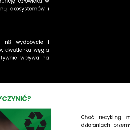
rencję człowieka w
roną ekosystemów i
” niż wydobycie i
w, dwutlenku węgla
zytywnie wpływa na
ZYCZYNIĆ?
Choć recykling 
działaniach przem