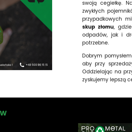
swoją cegiełkę. N
zwykłych pojemnik
przypadkowych mi
skup złomu
, gdzi
odpadów, jak i dr
potrzebne.
Dobrym pomysłem j
aby przy sprzedaży
Oddzielając na pr
zyskujemy lepszą c
ÓW