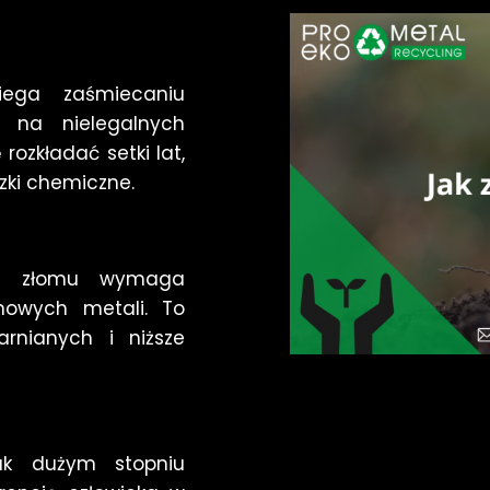
ega zaśmiecaniu
 na nielegalnych
ozkładać setki lat,
zki chemiczne.
nie złomu wymaga
 nowych metali. To
rnianych i niższe
ak dużym stopniu