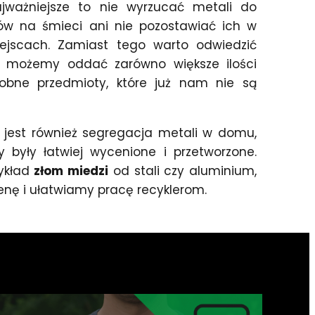
ajważniejsze to nie wyrzucać metali do
ów na śmieci ani nie pozostawiać ich w
ejscach. Zamiast tego warto odwiedzić
e możemy oddać zarówno większe ilości
obne przedmioty, które już nam nie są
est również segregacja metali w domu,
 były łatwiej wycenione i przetworzone.
zykład
złom miedzi
od stali czy aluminium,
enę i ułatwiamy pracę recyklerom.