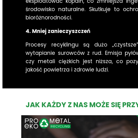
eksploatować kopalń, co zmniejsza inge
środowisko naturalne. Skutkuje to och
bioróżnorodności.
4. Mniej zanieczyszczeń
Procesy recyklingu są dużo „czystsze
wytapianie surowców z rud. Emisja pyłó
czy metali ciężkich jest niższa, co po
jakość powietrza i zdrowie ludzi.
JAK KAŻDY Z NAS MOŻE SIĘ PR