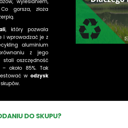
azów, wylesianiem,
 Co gorsza, złoża
erpią.
li
, który pozwala
e i wprowadzać je z
ecykling aluminium
równaniu z jego
 stali oszczędność
i – około 85%. Tak
nwestować w
odzysk
 skupów.
ODDANIU DO SKUPU?