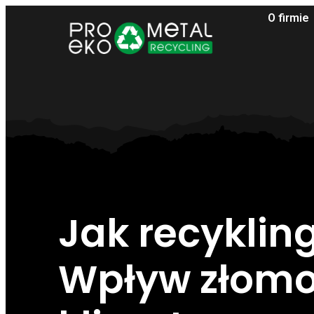
O firmie
Jak recyklin
Wpływ złomo