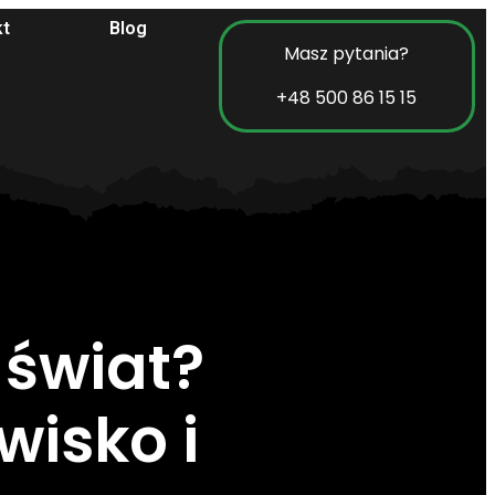
kt
Blog
Masz pytania?
+48 500 86 15 15
 świat?
isko i