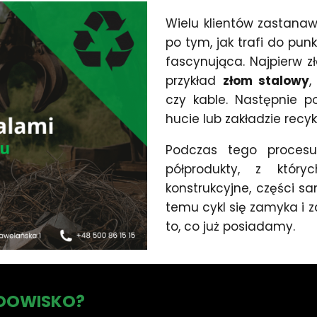
Wielu klientów zastanaw
po tym, jak trafi do pun
fascynująca. Najpierw z
przykład
złom stalowy
,
czy kable. Następnie p
hucie lub zakładzie recy
Podczas tego proces
półprodukty, z który
konstrukcyjne, części s
temu cykl się zamyka i
to, co już posiadamy.
ODOWISKO?