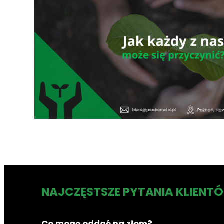
NAJCZĘSTSZE PYTANIA KLIENT
Co mogę oddać na złom?