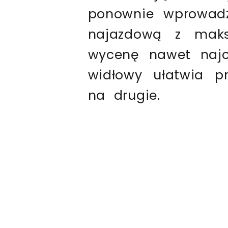
ponownie wprowad
najazdową z mak
wycenę nawet najc
widłowy ułatwia p
na drugie.