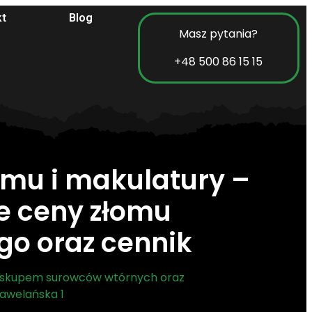
kt
Blog
Masz pytania?
+48 500 86 15 15
omu i makulatury –
e ceny złomu
go oraz cennik
ę skupem surowców wtórnych oraz
Hawelańska 1