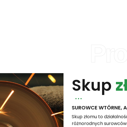
Pro
Skup
z
SUROWCE WTÓRNE, A
Skup złomu to działalnoś
różnorodnych surowców w