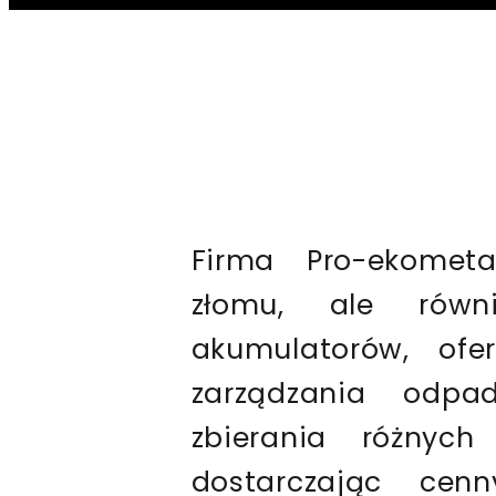
Firma Pro-ekomet
złomu, ale równ
akumulatorów, ofe
zarządzania odpa
zbierania różnych
dostarczając cen