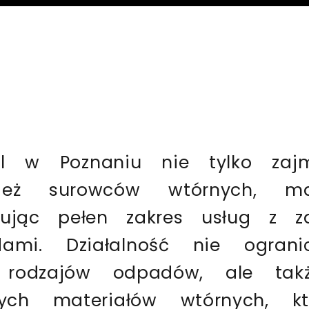
al w Poznaniu nie tylko zaj
ież surowców wtórnych, mak
rując pełen zakres usług z za
dami. Działalność nie ogran
 rodzajów odpadów, ale takż
nych materiałów wtórnych, 