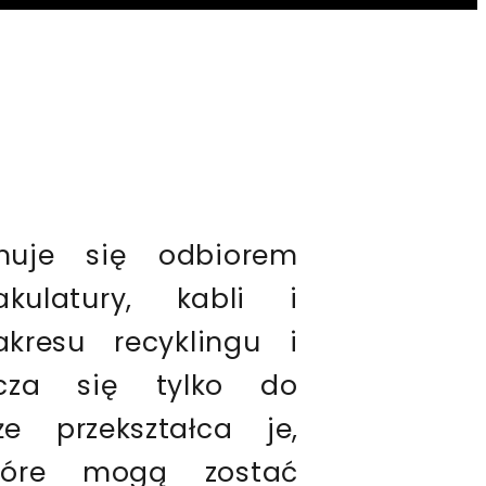
muje się odbiorem
ulatury, kabli i
kresu recyklingu i
icza się tylko do
e przekształca je,
które mogą zostać